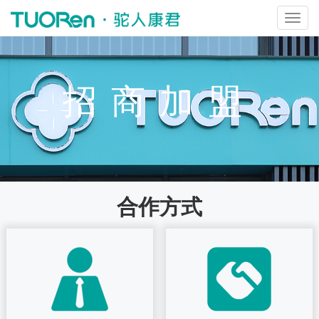
切
换
导
航
招商加盟
合作方式