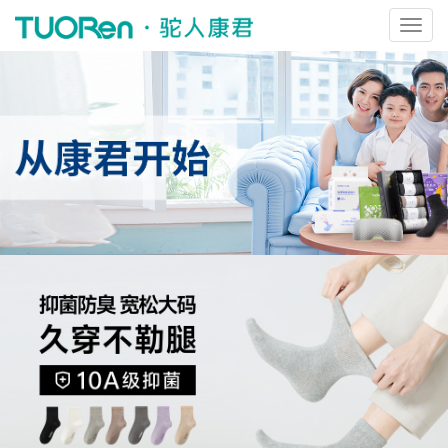
切
换
导
航